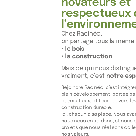
novateurs et
respectueux 
l’environneme
Chez Racinéo,
on partage tous la même 
• le bois
• la construction
Mais ce qui nous distingu
vraiment,
c’est
notre espr
Rejoindre Racinéo, c’est intégre
plein développement, portée par
et ambitieux, et tournée vers l’av
construction durable.
Ici, chacun a sa place. Nous av
nous nous entraidons, et nous 
projets que nous réalisons coll
nos valeurs.