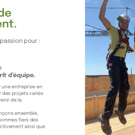
de
nt.
passion pour :
e
it d’équipe.
r une entreprise en
 des projets variés
enir de la
ançons ensemble,
sommes fiers des
ectivement ainsi que