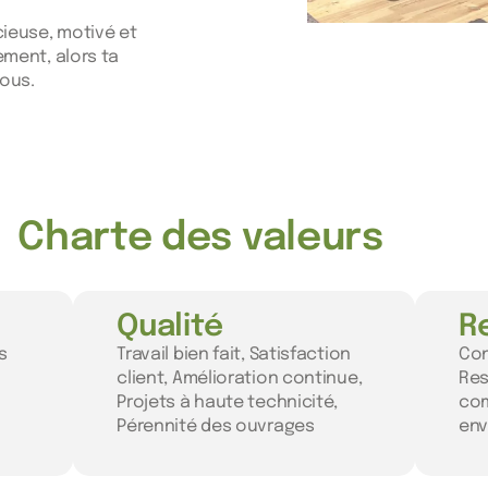
ieuse, motivé et
ement, alors ta
nous.
Charte des valeurs
Qualité
R
s
Travail bien fait, Satisfaction
Con
client, Amélioration continue,
Res
Projets à haute technicité,
co
Pérennité des ouvrages
env