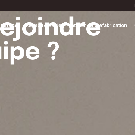
rejoindre
Services
Bureau d’études
Atelier de préfabrication
ipe ?