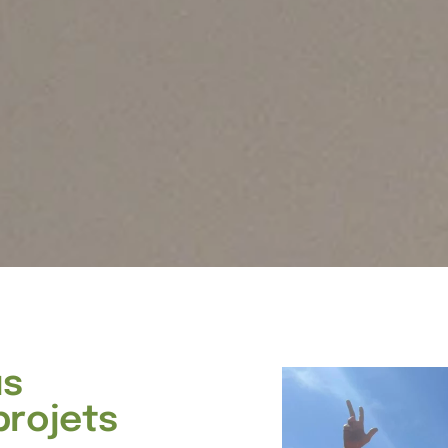
us
projets