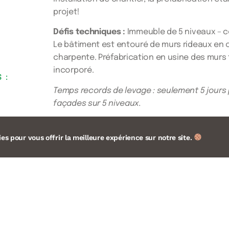
projet!
Défis techniques :
Immeuble de 5 niveaux – 
Le bâtiment est entouré de murs rideaux en o
charpente. Préfabrication en usine des murs 
incorporé.
 :
Temps records de levage : seulement 5 jours 
façades sur 5 niveaux.
Grandes exigences au niveau feu, notamment
règles dites du « C+D » : isolation en laine d
es pour vous offrir la meilleure expérience sur notre site.
pare-flamme du bardage à chaque niveau.
Prestations de l'équipe 
Mur rideaux ossature bois.
Isolation laine de roche.