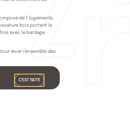
composé de 7 logements.
ssature bois portant la
finis avec le bardage
pour lever l’ensemble des
 réglementation IT249 et
e roche et recoupement
C'EST NOTÉ
Racinéo