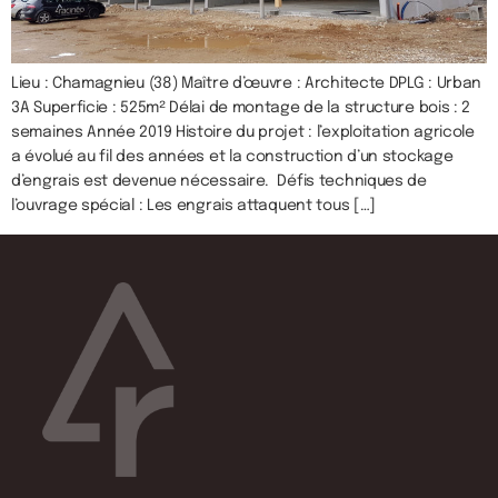
Lieu : Chamagnieu (38) Maître d’œuvre : Architecte DPLG : Urban
3A Superficie : 525m² Délai de montage de la structure bois : 2
semaines Année 2019 Histoire du projet : l’exploitation agricole
a évolué au fil des années et la construction d’un stockage
d’engrais est devenue nécessaire. Défis techniques de
l’ouvrage spécial : Les engrais attaquent tous […]